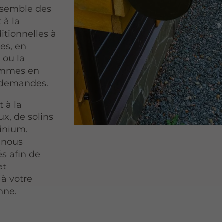
ensemble des
 à la
ditionnelles à
ées, en
 ou la
sommes en
 demandes.
 à la
x, de solins
minium.
, nous
és afin de
et
 à votre
nne.