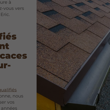
ture à
z-vous vers
Eric.
fiés
nt
icaces
ur-
ualifiés
sonne, nous
ser vos
0 années