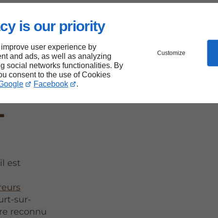
cy is our priority
 improve user experience by
 tout
Customize
nt and ads, as well as analyzing
ng social networks functionalities. By
aliser
you consent to the use of Cookies
Google
Facebook
.
-
l est
reurs
urt-sur-
ire reconnu