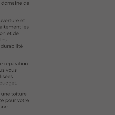
le domaine de
uverture et
faitement les
ion et de
les
 durabilité
e réparation
us vous
lisées
 budget.
 une toiture
te pour votre
nne.